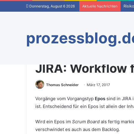
Risik
Donnerstag, August 6 2026
Aktuelle Nachrichten
prozessblog.d
Startseite
/
Tools
/
JIRA: Workflow für Epen
JIRA: Workflow 
Thomas Schneider
März 17, 2017
Vorgänge vom Vorgangstyp
Epos
sind in JIRA 
ist. Entscheidend für ein Epos ist allein der In
Wird ein Epos im
Scrum Board
als fertig marki
verschwindet es auch aus dem Backlog.