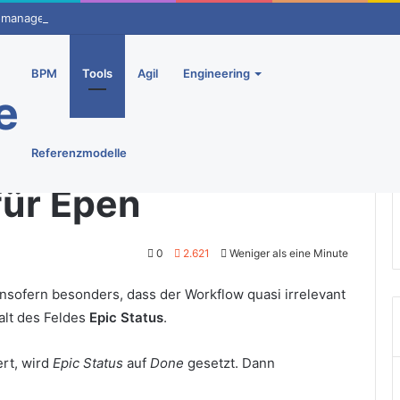
omanagement – Ein Überblick
BPM
Tools
Agil
Engineering
e
Referenzmodelle
für Epen
0
2.621
Weniger als eine Minute
insofern besonders, dass der Workflow quasi irrelevant
halt des Feldes
Epic Status
.
ert, wird
Epic Status
auf
Done
gesetzt. Dann