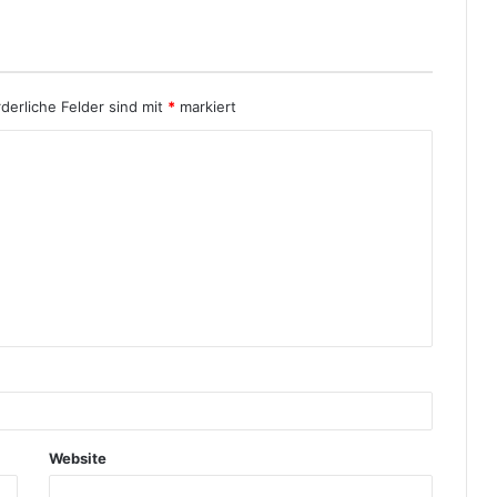
MagicDraw SP3 verfügbar
Enterprise Wikis
rderliche Felder sind mit
*
markiert
CeBIT beginnt
Erste Einblicke in Microsoft Project
2010
JIRA: Was ist das eigentlich?
JIRA: Default Value for Description
Field
Website