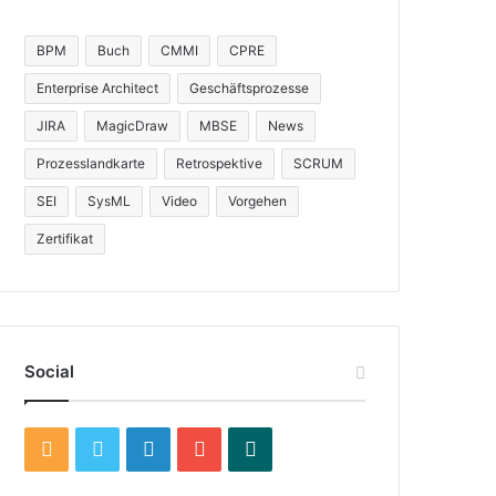
BPM
Buch
CMMI
CPRE
Enterprise Architect
Geschäftsprozesse
JIRA
MagicDraw
MBSE
News
Prozesslandkarte
Retrospektive
SCRUM
SEI
SysML
Video
Vorgehen
Zertifikat
Social
R
T
L
Y
X
S
w
i
o
i