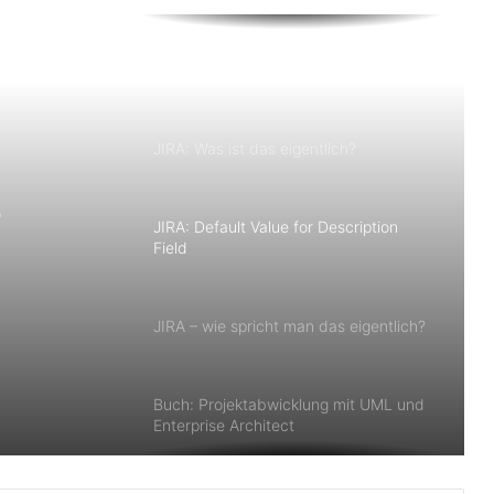
Erste Einblicke in Microsoft Project
2010
JIRA: Was ist das eigentlich?
r
JIRA: Default Value for Description
Field
JIRA – wie spricht man das eigentlich?
Buch: Projektabwicklung mit UML und
Enterprise Architect