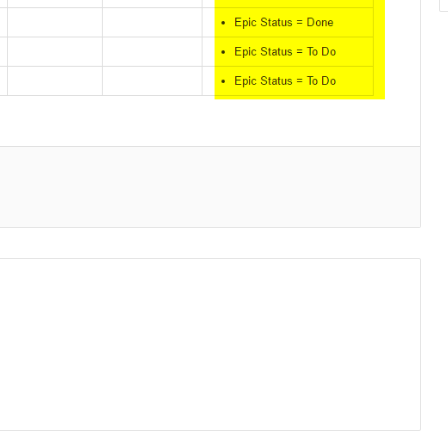
Buch: Projektabwicklung mit UML und
Enterprise Architect
MagicDraw SP3 verfügbar
Enterprise Wikis
CeBIT beginnt