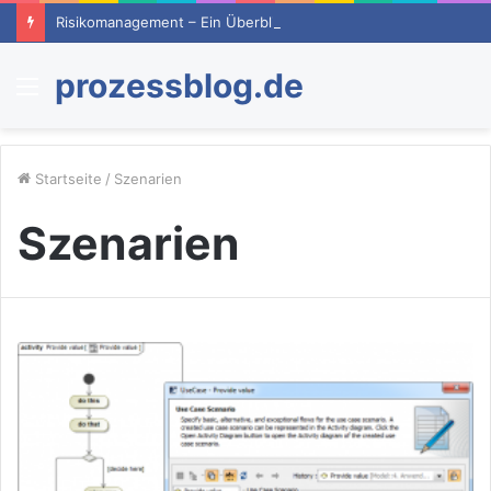
Risikomanagement – Ein Überblick
prozessblog.de
Menü
Startseite
/
Szenarien
Szenarien