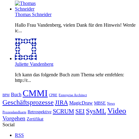
Thomas Schneider
Hallo Frau Vandenberg, vielen Dank für den Hinweis! Werde
ic...
Juliette Vandenberg
Ich kann das folgende Buch zum Thema sehr emfehlen:
http://r...
CMMI
Buch
BPM
CPRE
Enterprise Architect
Geschäftsprozesse
JIRA
MagicDraw
MBSE
News
Video
SysML
SCRUM
SEI
Retrospektive
Prozesslandkarte
Vorgehen
Zertifikat
Social
RSS