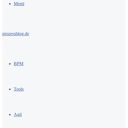
Menü
prozessblog.de
BPM
Tools
Agil