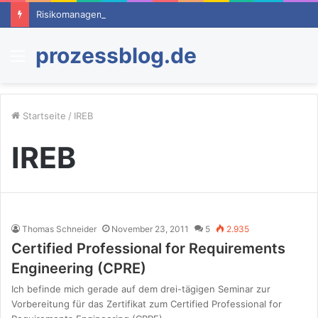
Risikomanagement – Ein Überblick
prozessblog.de
Menü
Startseite
/
IREB
IREB
Thomas Schneider
November 23, 2011
5
2.935
Certified Professional for Requirements
Engineering (CPRE)
Ich befinde mich gerade auf dem drei-tägigen Seminar zur
Vorbereitung für das Zertifikat zum Certified Professional for