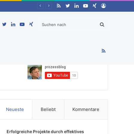
RSS
Twitter
LinkedIn
YouTube
Xing
Anmelden
Twitter
LinkedIn
YouTube
Xing
Suchen
Jetzt auch neu auf Youtube
RSS
nach
Neueste
Beliebt
Kommentare
Erfolgreiche Projekte durch effektives