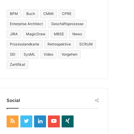
BPM
Buch
CMMI
CPRE
Enterprise Architect
Geschäftsprozesse
JIRA
MagicDraw
MBSE
News
Prozesslandkarte
Retrospektive
SCRUM
SEI
SysML
Video
Vorgehen
Zertifikat
Social
R
T
L
Y
X
S
w
i
o
i