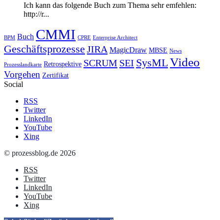
Ich kann das folgende Buch zum Thema sehr emfehlen:
http://r...
CMMI
Buch
BPM
CPRE
Enterprise Architect
Geschäftsprozesse
JIRA
MagicDraw
MBSE
News
Video
SysML
SCRUM
SEI
Retrospektive
Prozesslandkarte
Vorgehen
Zertifikat
Social
RSS
Twitter
LinkedIn
YouTube
Xing
© prozessblog.de 2026
RSS
Twitter
LinkedIn
YouTube
Xing