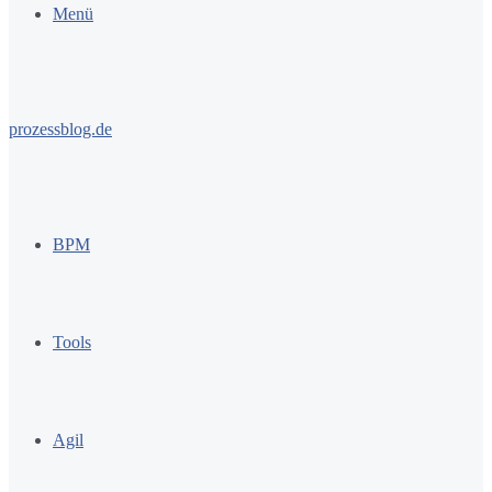
Menü
prozessblog.de
BPM
Tools
Agil