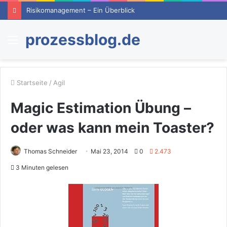
Risikomanagement – Ein Überblick
prozessblog.de
Menü
Startseite
/
Agil
Magic Estimation Übung –
oder was kann mein Toaster?
Thomas Schneider
Mai 23, 2014
0
2.473
3 Minuten gelesen