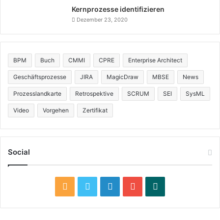
Kernprozesse identifizieren
Dezember 23, 2020
BPM
Buch
CMMI
CPRE
Enterprise Architect
Geschäftsprozesse
JIRA
MagicDraw
MBSE
News
Prozesslandkarte
Retrospektive
SCRUM
SEI
SysML
Video
Vorgehen
Zertifikat
Social
R
T
L
Y
X
S
w
i
o
i