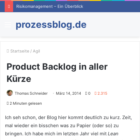
Risikomanagement – Ein Überblick
prozessblog.de
Menü
Startseite
/
Agil
Product Backlog in aller
Kürze
Thomas Schneider
März 14, 2014
0
2.315
2 Minuten gelesen
Ich seh schon, der Blog hier kommt deutlich zu kurz. Zeit,
mal wieder ein bisschen was zu Papier (oder so) zu
bringen. Ich habe mich im letzten Jahr viel mit
Lean