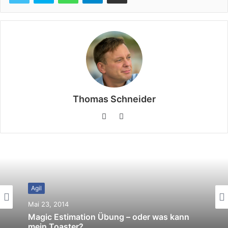
Thomas Schneider
L
Y
i
o
n
u
k
T
e
u
d
b
Agil
I
e
n
Mai 23, 2014
Magic Estimation Übung – oder was kann
mein Toaster?