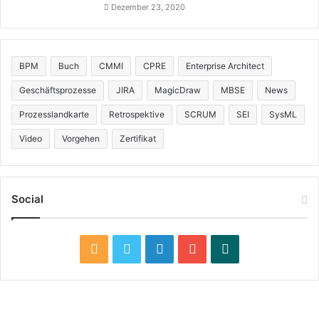
Dezember 23, 2020
BPM
Buch
CMMI
CPRE
Enterprise Architect
Geschäftsprozesse
JIRA
MagicDraw
MBSE
News
Prozesslandkarte
Retrospektive
SCRUM
SEI
SysML
Video
Vorgehen
Zertifikat
Social
R
T
L
Y
X
S
w
i
o
i
S
i
n
u
n