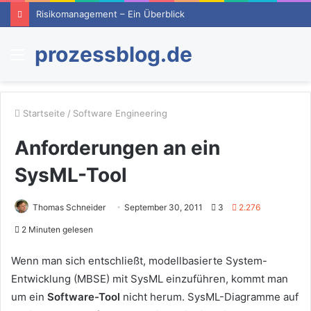
Risikomanagement – Ein Überblick
prozessblog.de
Menü
Startseite
/
Software Engineering
Anforderungen an ein
SysML-Tool
Thomas Schneider
September 30, 2011
3
2.276
2 Minuten gelesen
Wenn man sich entschließt, modellbasierte System-
Entwicklung (MBSE) mit SysML einzuführen, kommt man
um ein
Software-Tool
nicht herum. SysML-Diagramme auf